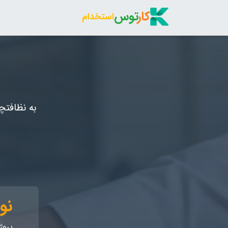
کار
توس
استخدام
به نظافتچ
نو
پروژه