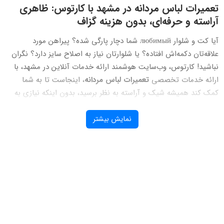
باس مردانه در مشهد با کارتوس: ظاهری
حرفه‌ای، بدون هزینه گزاف
آیا کت و شلوار любимый شما دچار پارگی شده؟ پیراهن مورد
ه‌اش افتاده؟ یا شلوارتان نیاز به اصلاح سایز دارد؟ نگران
وس، وب‌سایت هوشمند ارائه خدمات آنلاین در مشهد، با
ت تخصصی
تعمیرات لباس مردانه
، اینجاست تا به شما
شه شیک و آراسته به نظر برسید، بدون اینکه نیازی به
یاد برای خرید لباس‌های جدید داشته باشید.
نمایش بیشتر
ات لباس مردانه
با کارتوس انتخاب
ه شماست؟
س مردانه
، هنری است که نیازمند دقت، ظرافت و تخصص
 با بهره‌گیری از تیمی مجرب از بهترین
خیاطان لباس
د، این اطمینان را به شما می‌دهد که لباس‌هایتان به
ان سپرده می‌شوند. ما در کارتوس، به ارزش لباس‌های
 که برای ظاهر آراسته خود قائل هستید، احترام